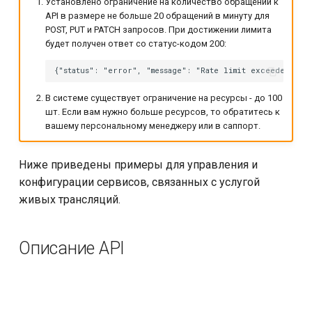
Установлено ограничение на количество обращений к
Рекомендованные
и
API в размере не больше 20 обращений в минуту для
настройки потоков
POST, PUT и PATCH запросов. При достижении лимита
я
будет получен ответ со статус-кодом 200:
п
о
В системе существует ограничение на ресурсы - до 100
и
шт. Если вам нужно больше ресурсов, то обратитесь к
вашему персональному менеджеру или в саппорт.
с
к
Ниже приведены примеры для управления и
конфигурации сервисов, связанных с услугой
а
живых трансляций.
Описание API