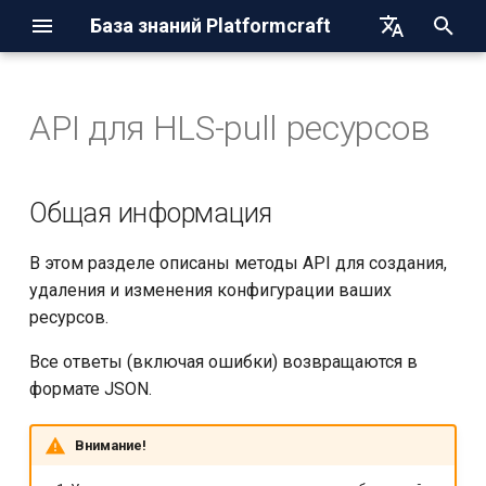
База знаний Platformcraft
И
English
н
Русский
API для HLS-pull ресурсов
CDN
Интеграция с Drupal
Общая информация
Настройка OBS
и
ц
DNS
Интеграция с Magento
Описание API
Настройка Streamlabs OBS
Общая информация
и
Стриминг
Интеграция с Joomla!
Получение ссылок для
Настройка XSplit
В этом разделе описаны методы API для создания,
а
раздачи
удаления и изменения конфигурации ваших
Хранилище
Интеграция с WordPress
Настройка Wirecast
л
ресурсов.
и
Подключение Restream-
Настройка Larix Broadcaster
Все ответы (включая ошибки) возвращаются в
з
ресурса
формате JSON.
а
SSL-сертификаты
Внимание!
ц