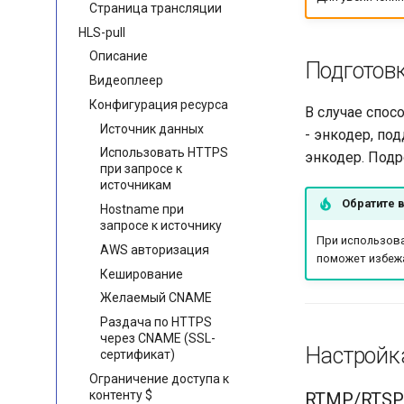
Страница трансляции
HLS-pull
Описание
Подготов
Видеоплеер
Конфигурация ресурса
В случае спос
Источник данных
- энкодер, по
Использовать HTTPS
энкодер. Под
при запросе к
источникам
Обратите 
Hostname при
запросе к источнику
При использова
AWS авторизация
поможет избеж
Кеширование
Желаемый CNAME
Раздача по HTTPS
через CNAME (SSL-
Настройк
сертификат)
Ограничение доступа к
контенту $
RTMP/RTSP-