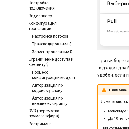
Настройка
подключения
Видеоплеер
Конфигурация
трансляции
Настройка потоков
Транскодирование $
Запись трансляции $
Ограничение доступа к
При выборе сп
контенту $
подходит для 
Процесс
удобен, если 
конфигурации модуля
Авторизация по
Внимание
кодовому слову
Авторизация по
Лимиты систем
внешнему скрипту
DVR (перемотка
Максимум 1
прямого эфира)
До 10 пото
Рестриминг
Для увеличения