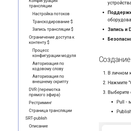
Конфигурация
устройств
трансляции
Поддержк
Настройка потоков
оборудов
Транскодирование $
Запись и 
Запись трансляции $
Ограничение доступа к
Безопасн
контенту $
Процесс
конфигурации модуля
Создание
Авторизация по
кодовому слову
В личном 
Авторизация по
внешнему скрипту
Нажмите "
DVR (перемотка
Выберите 
прямого эфира)
Pull -
Рестриминг
Страница трансляции
Publis
SRT-publish
Описание