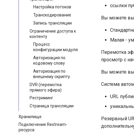
ссылки пу
Настройка потоков
Транскодирование
Вы можете вы
Запись трансляции
Стандартн
Ограничение доступа к
контенту
Малая - у
Процесс
конфигурации модуля
Перемотка эфи
Авторизация по
просмотр с на
кодовому слову
Авторизация по
Вы можете выб
внешнему скрипту
Система автом
DVR (перемотка
прямого эфира)
URL публик
Рестриминг
уникальны
Страница трансляции
Хранилище
Резервный URL
Подключение Restream-
дополнительн
ресурса