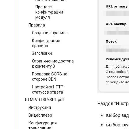
Процесс
конфигурации
модуля
Правила
Создание правила
Конфигурация
правила
Заголовки
Ограничение доступа
к контенту $
Проверка CORS на
стороне CDN
Настройка HTTP-
статусов ответа
RTMP/RTSP/SRT-pull
Раздел "Инстр
Инструкция
выбор зад
Видеоплеер
Конфигурация
выбор глу
трансляции