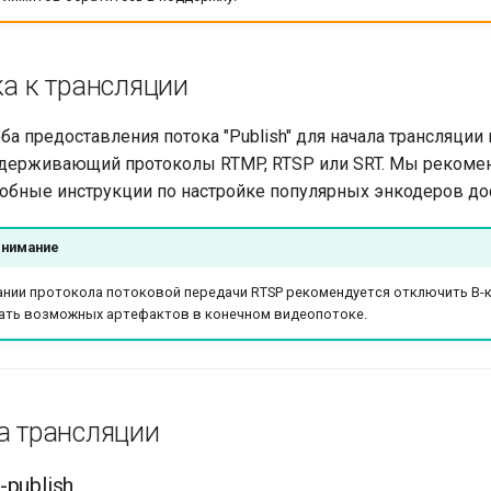
ка к трансляции
оба предоставления потока "Publish" для начала трансляц
ддерживающий протоколы RTMP, RTSP или SRT. Мы рекомен
робные инструкции по настройке популярных энкодеров д
внимание
нии протокола потоковой передачи RTSP рекомендуется отключить B-ка
ать возможных артефактов в конечном видеопотоке.
а трансляции
publish