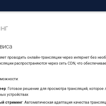
нг
рвиса
яет проводить онлайн-трансляции через интернет без нео
нсляции распространяются через сеть CDN, что обеспечива
можности:
еер
: Готовое решение для просмотра трансляций, которое л
ых устройствах
ый стриминг
: Автоматическая адаптация качества трансля