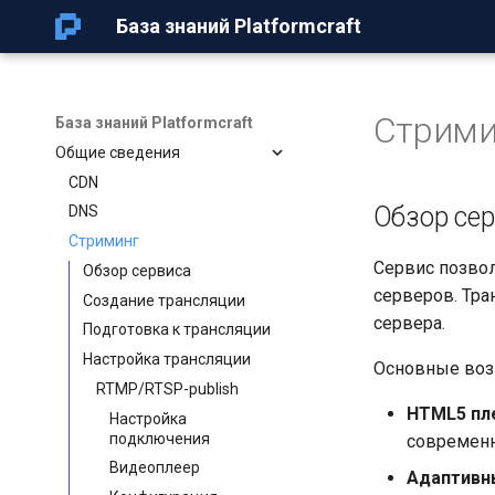
База знаний Platformcraft
Стрими
База знаний Platformcraft
Общие сведения
CDN
Обзор се
DNS
Стриминг
Сервис позвол
Обзор сервиса
серверов. Тра
Создание трансляции
сервера.
Подготовка к трансляции
Настройка трансляции
Основные воз
RTMP/RTSP-publish
HTML5 пл
Настройка
подключения
современн
Видеоплеер
Адаптивн